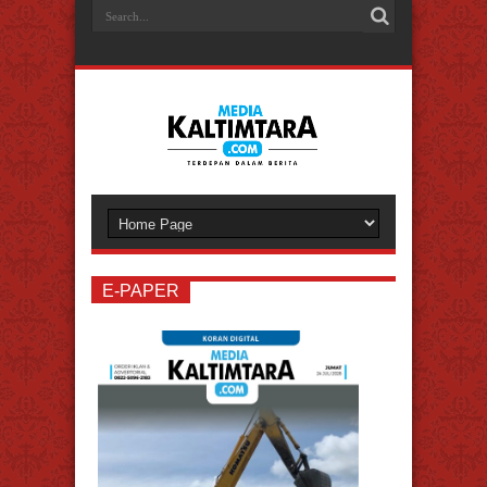
disini
Pesan Masuk
Verifikasi Akun Sekarang!
E-PAPER